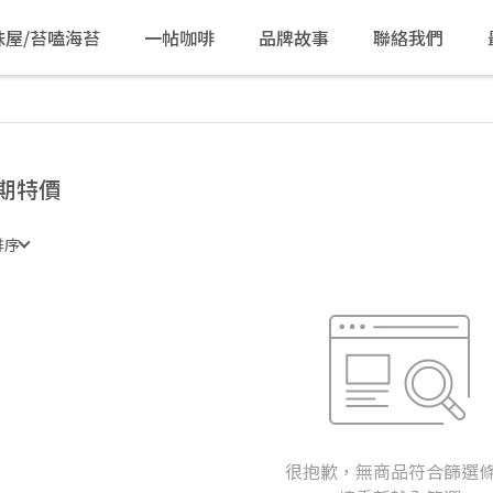
味屋/苔嗑海苔
一帖咖啡
品牌故事
聯絡我們
期特價
排序
很抱歉，無商品符合篩選